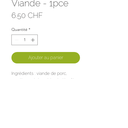
Viande - 1pce
Prix
6.50 CHF
Quantité
*
Ajouter au panier
Ingrédients : viande de porc,
carottes, sel de cuisine iodé, pâte
brisée (
farine
, eau, sel de cuisine
iodé)
Température de stockage
maximum 5 degrés