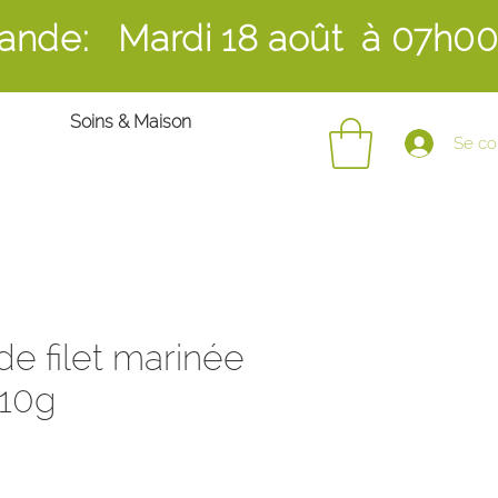
ande: Mardi 18 août
à 07h0
Soins & Maison
Se co
e filet marinée
110g
ix