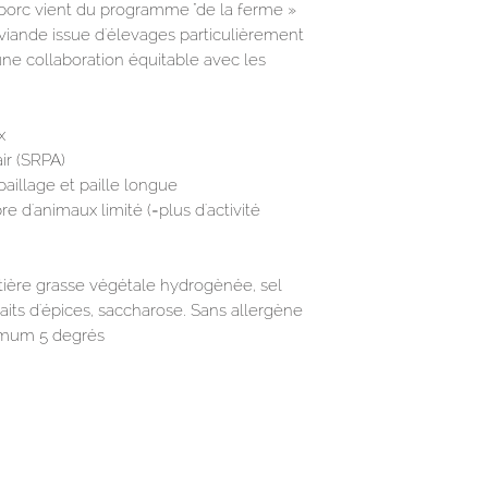
orc vient du programme "de la ferme »
viande issue d'élevages particulièrement
ne collaboration équitable avec les
x
ir (SRPA)
paillage et paille longue
e d'animaux limité (=plus d'activité
atière grasse végétale hydrogènée, sel
raits d'épices, saccharose. Sans allergène
imum 5 degrés