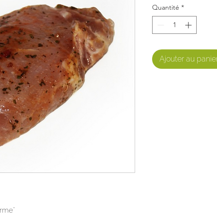
Quantité
*
Ajouter au panie
erme"