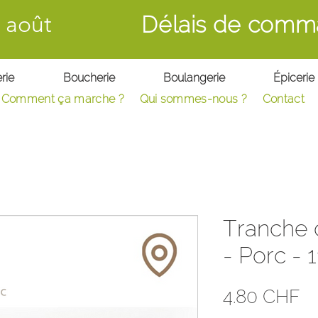
 août
Délais de comm
rie
Boucherie
Boulangerie
Épicerie
Comment ça marche ?
Qui sommes-nous ?
C
ontact
Tranche d
- Porc - 
Pr
4.80 CHF