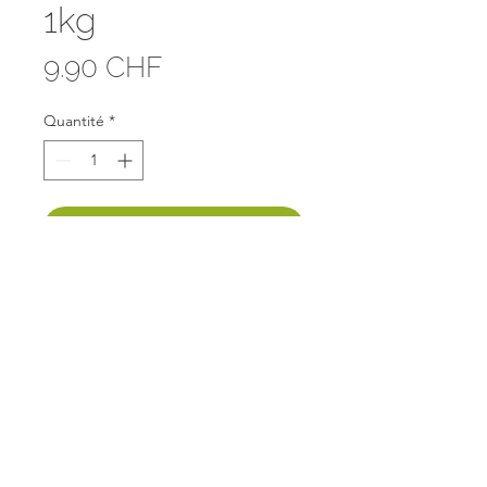
1kg
Prix
9.90 CHF
Quantité
*
Ajouter au panier
Prix : CHF 9.90/kg
FAQ
Mentions légales
© Copyright
2018-2025
Panier local Dzozet