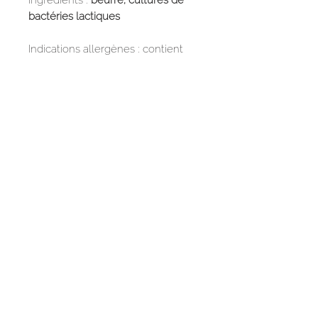
Ingrédients :
beurre, cultures de
bactéries lactiques
Indications allergènes : contient
Lait (protéine + sucre de lait).
Température de stockage
maximum 5 degrés
Valeur nutritive : 100 g contiennent
: énergie 3050 kj (742 kcal),
protéine 0,5 g, glucides 0,5 g,
lipides 82g.
FAQ
Mentions légales
© Copyright
2018-2025
Panier local Dzozet