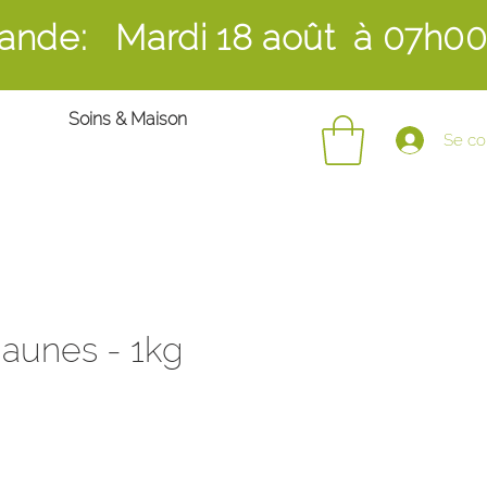
ande: Mardi 18 août
à 07h0
Soins & Maison
Se co
jaunes - 1kg
ix