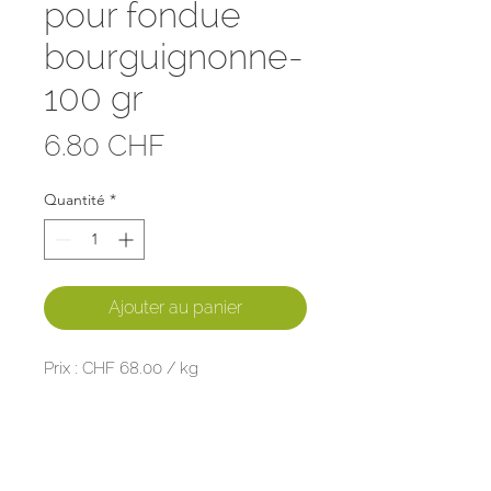
pour fondue
bourguignonne-
100 gr
Prix
6.80 CHF
Quantité
*
Ajouter au panier
Prix : CHF 68.00 / kg
Viande d'origine suisse
Préparée avec soin par votre
artisan Boucher-Charcutier, Bruno