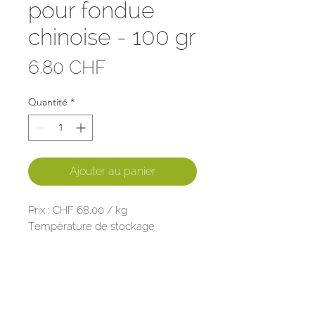
pour fondue
chinoise - 100 gr
Prix
6.80 CHF
Quantité
*
Ajouter au panier
Prix : CHF 68.00 / kg
Température de stockage
maximum 5 degrés
Viande d'origine suisse
Préparée avec soin par votre
artisan Boucher-Charcutier, Bruno
Clerc.