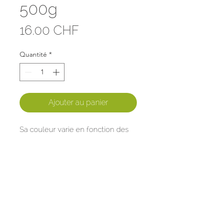
500g
Prix
16.00 CHF
Quantité
*
Ajouter au panier
Sa couleur varie en fonction des
fleurs butinées.
Riche en éléments minéraux
Provenance : Suisse