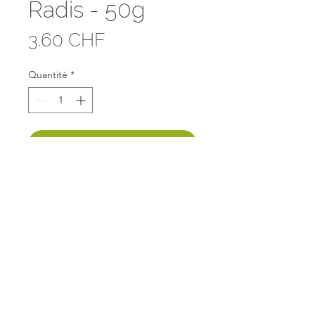
Radis - 50g
Prix
3.60 CHF
Quantité
*
Ajouter au panier
Origine: CH
FAQ
Mentions légales
© Copyright
2018-2025
Panier local Dzozet