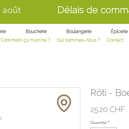
 août
Délais de comm
rie
Boucherie
Boulangerie
Épicerie
Comment ça marche ?
Qui sommes-nous ?
C
ontact
Rôti - Bo
P
25.20 CHF
Quantité
*