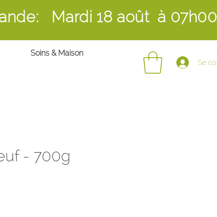
ande: Mardi 18 août
à 07h0
Soins & Maison
Se co
euf - 700g
rix