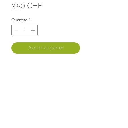
Prix
3.50 CHF
Quantité
*
Ajouter au panier
Origine : CH
Prix : CHF 3.50/ botte
FAQ
Mentions légales
© Copyright
2018-2025
Panier local Dzozet