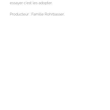
essayer c’est les adopter.
Producteur : Famille Rohrbasser,
Fromagerie de Villaz-St-Pierre
Ingrédients : yogourt (
lait
pasteurisé, teneur minimale en
matière grasse 35g/kg), abricot 5
%, poudre de
lait
écémé,
sucre, amidon, arôme
Température de stockage
maximum 5 degrés
FAQ
Mentions légales
© Copyright
2018-2025
Panier local Dzozet