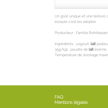
Un goût unique et une texture o
essayer c’est les adopter.
Producteur : Famille Rohrbasser,
Ingrédients : yogourt (
lait
pasteur
35g/kg), poudre de
lait
écémé, s
Température de stockage max
FAQ
Mentions légales