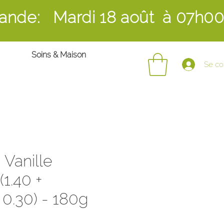
ande: Mardi 18 août
à 07h0
Soins & Maison
Se co
 Vanille
1.40 +
0.30) - 180g